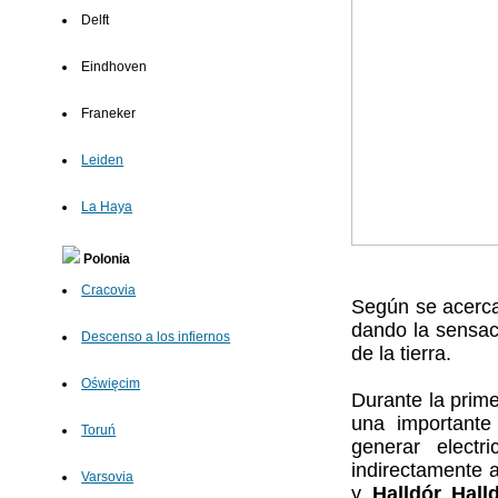
Delft
Eindhoven
Franeker
Leiden
La Haya
Polonia
Cracovia
Según se acerca 
dando la sensac
Descenso a los infiernos
de la tierra.
Oświęcim
Durante la prime
una importante
Toruń
generar electr
indirectamente 
Varsovia
y
Halldór Hall