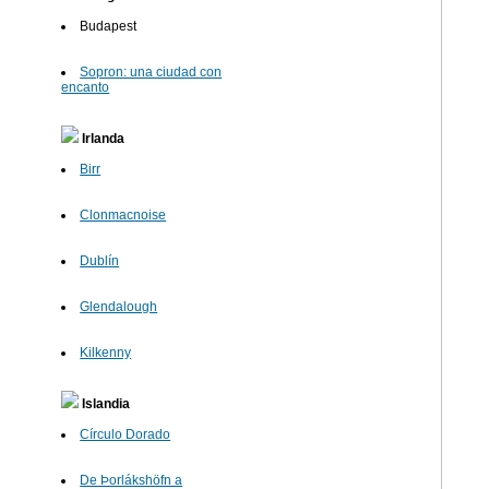
Budapest
Sopron: una ciudad con
encanto
Irlanda
Birr
Clonmacnoise
Dublín
Glendalough
Kilkenny
Islandia
Círculo Dorado
De Þorlákshöfn a