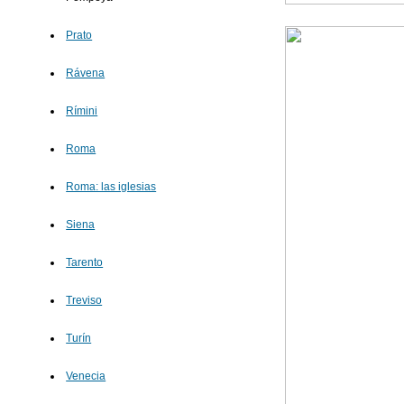
Prato
Rávena
Rímini
Roma
Roma: las iglesias
Siena
Tarento
Treviso
Turín
Venecia