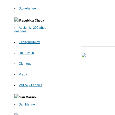
Stonehenge
República Checa
Austerlitz, 200 años
después
Český Krumlov
Hola¨ovice
Olomouc
Praga
Valtice y Lednice
San Marino
San Marino