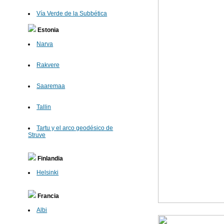
Vía Verde de la Subbética
Estonia
Narva
Rakvere
Saaremaa
Tallin
Tartu y el arco geodésico de
Struve
Finlandia
Helsinki
Francia
Albi