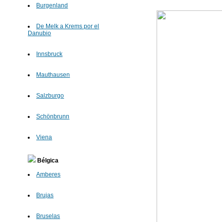
Burgenland
De Melk a Krems por el
Danubio
Innsbruck
Mauthausen
Salzburgo
Schönbrunn
Viena
Bélgica
Amberes
Brujas
Bruselas