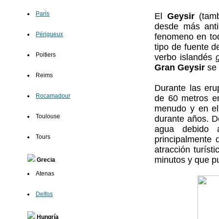
París
El
Geysir
(tam
desde más anti
Périgueux
fenomeno en to
tipo de fuente 
Poitiers
verbo islandés
Gran Geysir
se 
Reims
Durante las eru
Rocamadour
de 60 metros en
menudo y en el
Toulouse
durante años. De
agua debido a
Tours
principalmente 
atracción turíst
minutos y que pu
Grecia
Atenas
Delfos
Hungría