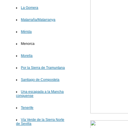
La Gomera
Matarraña/Matarranya
Mérida
Menorca
Morella
Por la Sierra de Tramuntana
Santiago de Compostela
Una escapada a la Mancha
conquense
Tenerife
Vía Verde de la Sierra Norte
de Sevilla