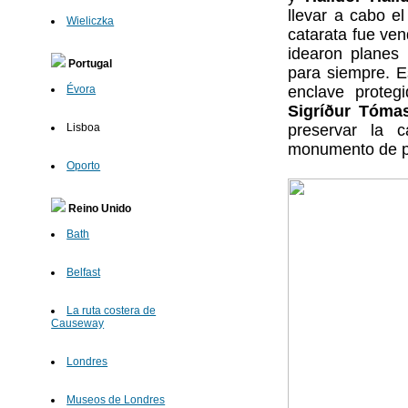
llevar a cabo el
Wieliczka
catarata fue ven
idearon planes 
Portugal
para siempre. E
enclave proteg
Évora
Sigríður Tómas
preservar la 
Lisboa
monumento de pi
Oporto
Reino Unido
Bath
Belfast
La ruta costera de
Causeway
Londres
Museos de Londres