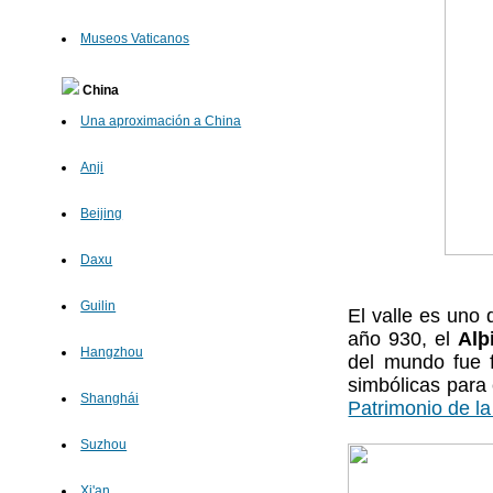
Museos Vaticanos
China
Una aproximación a China
Anji
Beijing
Daxu
Guilin
El valle es uno 
año 930, el
Alþ
Hangzhou
del mundo fue f
simbólicas para 
Shanghái
Patrimonio de l
Suzhou
Xi'an