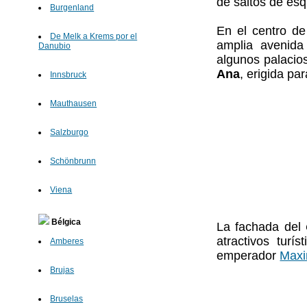
de saltos de esq
Burgenland
En el centro d
De Melk a Krems por el
amplia avenida
Danubio
algunos palacio
Ana
, erigida pa
Innsbruck
Mauthausen
Salzburgo
Schönbrunn
Viena
Bélgica
La fachada del
atractivos turí
Amberes
emperador
Maxi
Brujas
Bruselas