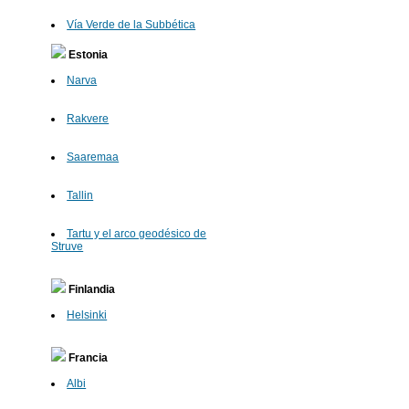
Vía Verde de la Subbética
Estonia
Narva
Rakvere
Saaremaa
Tallin
Tartu y el arco geodésico de
Struve
Finlandia
Helsinki
Francia
Albi