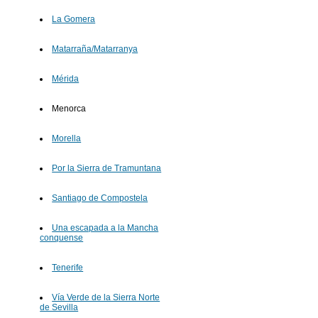
La Gomera
Matarraña/Matarranya
Mérida
Menorca
Morella
Por la Sierra de Tramuntana
Santiago de Compostela
Una escapada a la Mancha
conquense
Tenerife
Vía Verde de la Sierra Norte
de Sevilla