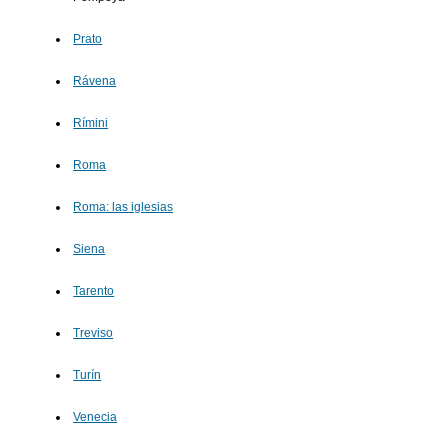
Prato
Rávena
Rímini
Roma
Roma: las iglesias
Siena
Tarento
Treviso
Turín
Venecia