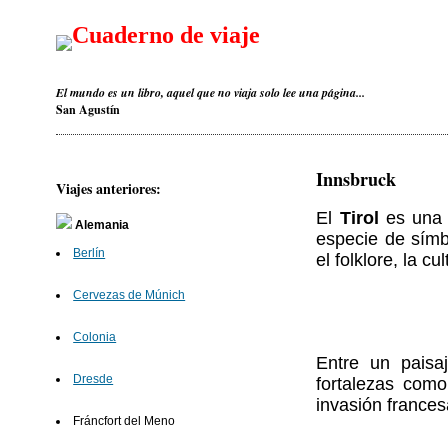
Cuaderno de viaje
El mundo es un libro, aquel que no viaja solo lee una página...
San Agustín
Innsbruck
Viajes anteriores:
El
Tirol
es una 
Alemania
especie de símb
Berlín
el folklore, la cu
Cervezas de Múnich
Colonia
Entre un paisa
Dresde
fortalezas como
invasión francesa
Fráncfort del Meno