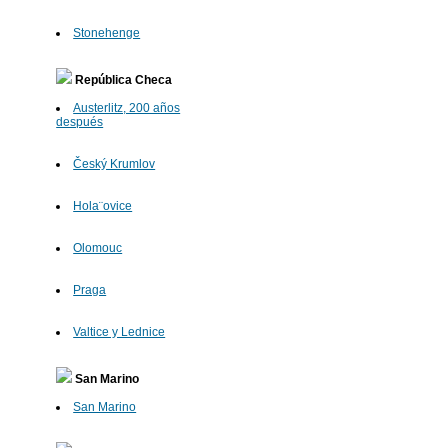
Stonehenge
República Checa
Austerlitz, 200 años
después
Český Krumlov
Hola¨ovice
Olomouc
Praga
Valtice y Lednice
San Marino
San Marino