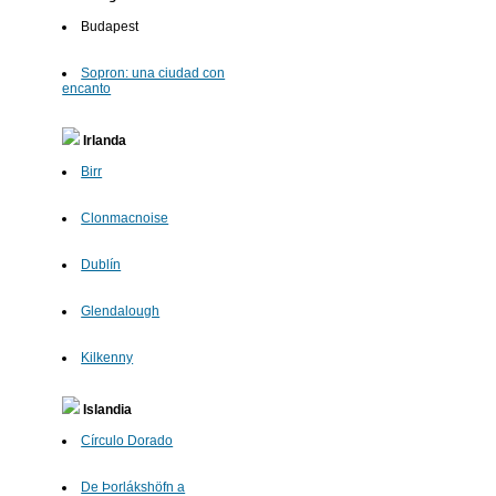
Budapest
Sopron: una ciudad con
encanto
Irlanda
Birr
Clonmacnoise
Dublín
Glendalough
Kilkenny
Islandia
Círculo Dorado
De Þorlákshöfn a