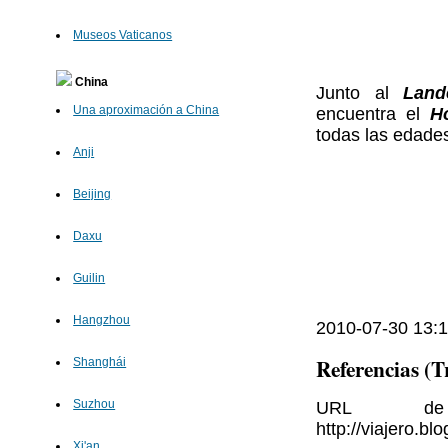
Museos Vaticanos
China
Junto al
Land
Una aproximación a China
encuentra el
H
todas las edade
Anji
Beijing
Daxu
Guilin
Hangzhou
2010-07-30 13:1
Referencias (
Shanghái
Suzhou
URL de 
http://viajero.b
Xi'an