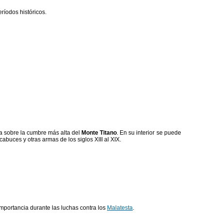
eríodos históricos.
ada sobre la cumbre más alta del
Monte Titano
. En su interior se puede
abuces y otras armas de los siglos XIII al XIX.
importancia durante las luchas contra los
Malatesta
.