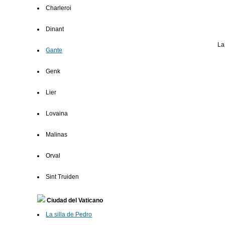
Charleroi
Dinant
La
Gante
Genk
Lier
Lovaina
Malinas
Orval
Sint Truiden
Ciudad del Vaticano
La silla de Pedro