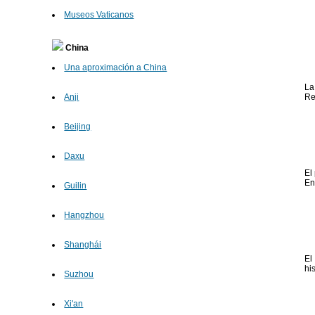
Museos Vaticanos
China
Una aproximación a China
La
Anji
Re
Beijing
Daxu
El
En
Guilin
Hangzhou
Shanghái
El
his
Suzhou
Xi'an