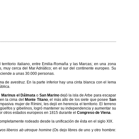
territorio italiano, entre Emilia-Romaña y las Marcas; en una zona
 muy cerca del Mar Adriático; en el sur del continente europeo. Su
sciende a unas 30.000 personas.
a de avestruz. En la parte inferior hay una cinta blanca con el lema
blica.
o
Marinus el Dálmata
o
San Marino
dejó la isla de Arbe para escapar
en la cima del
Monte Titano
, el más alto de los siete que posee
San
asiva mujer de Rímini, les dejó en herencia el territorio. El terreno
re güelfos y gibelinos, logró mantener su independencia y aumentar su
or otros estados europeos en 1815 durante el
Congreso de Viena
.
completamente rodeado desde la unificación de ésta en el siglo XIX.
vos liberos ab utroque homine
(Os dejo libres de uno y otro hombre: