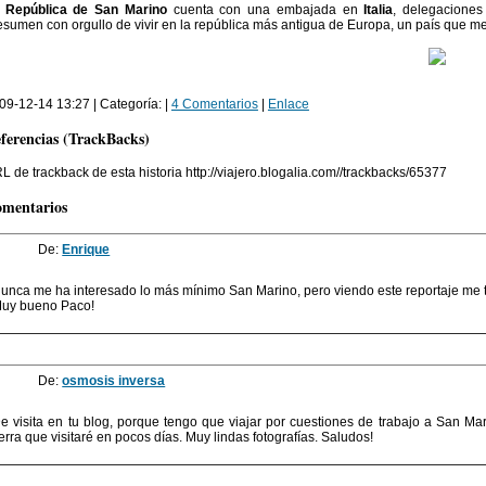
a
República de San Marino
cuenta con una embajada en
Italia
, delegaciones
esumen con orgullo de vivir en la república más antigua de Europa, un país que m
09-12-14 13:27 | Categoría: |
4 Comentarios
|
Enlace
ferencias (TrackBacks)
L de trackback de esta historia http://viajero.blogalia.com//trackbacks/65377
mentarios
De:
Enrique
unca me ha interesado lo más mínimo San Marino, pero viendo este reportaje me t
uy bueno Paco!
De:
osmosis inversa
e visita en tu blog, porque tengo que viajar por cuestiones de trabajo a San Ma
ierra que visitaré en pocos días. Muy lindas fotografías. Saludos!