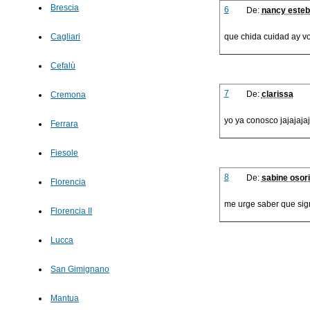
Brescia
6
De:
nancy este
que chida cuidad ay voy
Cagliari
Cefalù
7
De:
clarissa
Cremona
yo ya conosco jajajaja
Ferrara
Fiesole
8
De:
sabine osor
Florencia
me urge saber que sign
Florencia II
Lucca
San Gimignano
Mantua