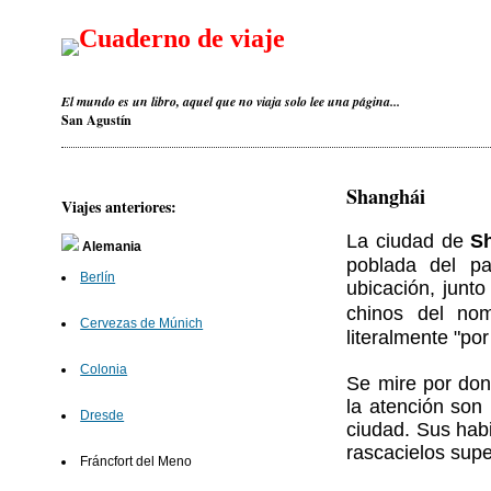
Cuaderno de viaje
El mundo es un libro, aquel que no viaja solo lee una página...
San Agustín
Shanghái
Viajes anteriores:
La ciudad de
S
Alemania
poblada del p
Berlín
ubicación, junto
chinos del no
Cervezas de Múnich
literalmente "po
Colonia
Se mire por don
la atención son
Dresde
ciudad. Sus hab
rascacielos sup
Fráncfort del Meno