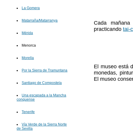
La Gomera
Matarraña/Matarranya
Cada mañana e
practicando
tai-
Mérida
Menorca
Morella
El museo está d
Por la Sierra de Tramuntana
monedas, pintura
El museo conser
Santiago de Compostela
Una escapada a la Mancha
conquense
Tenerife
Vía Verde de la Sierra Norte
de Sevilla