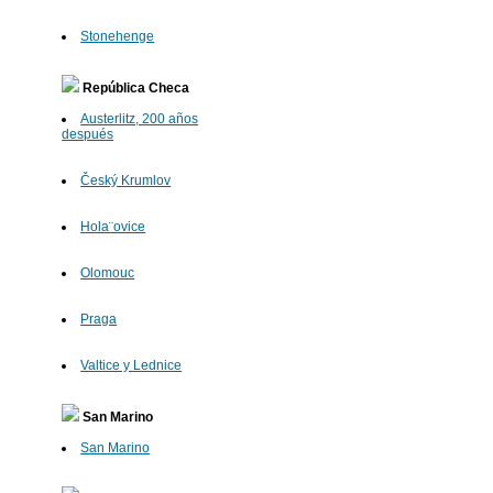
Stonehenge
República Checa
Austerlitz, 200 años
después
Český Krumlov
Hola¨ovice
Olomouc
Praga
Valtice y Lednice
San Marino
San Marino