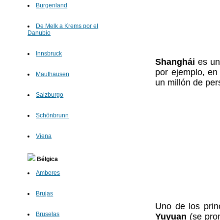
Burgenland
De Melk a Krems por el
Danubio
Innsbruck
Shanghái
es un
por ejemplo, en 
Mauthausen
un millón de pe
Salzburgo
Schönbrunn
Viena
Bélgica
Amberes
Brujas
Uno de los princ
Bruselas
Yuyuan
(se pro