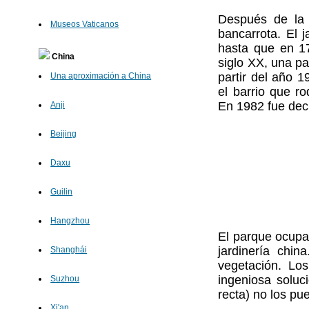
Después de la 
Museos Vaticanos
bancarrota. El 
hasta que en 17
China
siglo XX, una pa
partir del año 1
Una aproximación a China
el barrio que ro
En 1982 fue dec
Anji
Beijing
Daxu
Guilin
Hangzhou
El parque ocupa
jardinería chi
Shanghái
vegetación. Lo
ingeniosa soluc
Suzhou
recta) no los pu
Xi'an