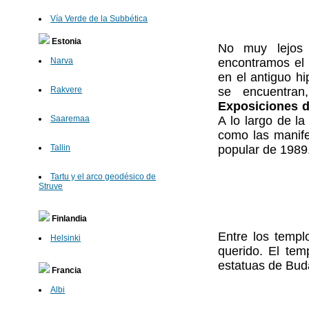
Vía Verde de la Subbética
Estonia
No muy lejos
encontramos e
Narva
en el antiguo h
se encuentran
Rakvere
Exposiciones d
A lo largo de la
Saaremaa
como las manife
popular de 1989
Tallin
Tartu y el arco geodésico de
Struve
Finlandia
Entre los templ
Helsinki
querido. El tem
estatuas de Bud
Francia
Albi