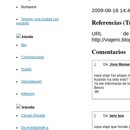
Budapest
2009-08-16 14:4
Sopron: una ciudad con
Referencias (
encanto
URL de 
Irlanda
http://viajero.b
Birr
Comentarios
Clonmacnoise
1
De:
Jose Manue
Dublín
vaya viaje t'as pegao
Kuando ha sido esto?
Glendalough
Ya me informarás de lo
Besos
JM
Kilkenny
Islandia
2
Círculo Dorado
De:
bety boo
vaya viaje que hiciste
De Þorlákshöfn a