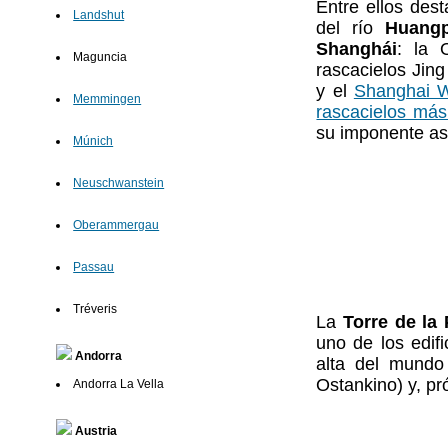
Entre ellos dest
Landshut
del río
Huang
Shanghái
: la 
Maguncia
rascacielos Jing
y el
Shanghai W
Memmingen
rascacielos más
su imponente as
Múnich
Neuschwanstein
Oberammergau
Passau
Tréveris
La
Torre de la 
uno de los edifi
Andorra
alta del mundo
Ostankino) y, pr
Andorra La Vella
Austria