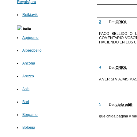
Reynisfjara
Reikiavik
3
De:
ORIOL
Italia
PACO BELLIDO O L
Agrigento
COMENTARIO VOSOT
HACIENDO EN LOS 
Alberobello
Ancona
4
De:
ORIOL
Arezzo
A VER SI VIAJAIS M
Asís
Bari
5
De:
cielo edith
Bérgamo
que chida pagina y m
Bolonia