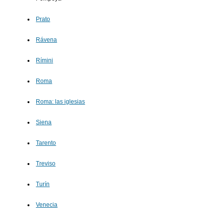
Prato
Rávena
Rímini
Roma
Roma: las iglesias
Siena
Tarento
Treviso
Turín
Venecia