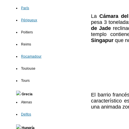
París
La
Cámara del
Périgueux
pesa 3 toneladas
de Jade
reclina
Poitiers
templo contie
Singapur
que no
Reims
Rocamadour
Toulouse
Tours
El barrio franc
Grecia
característico e
Atenas
una animada zon
Delfos
Hungría