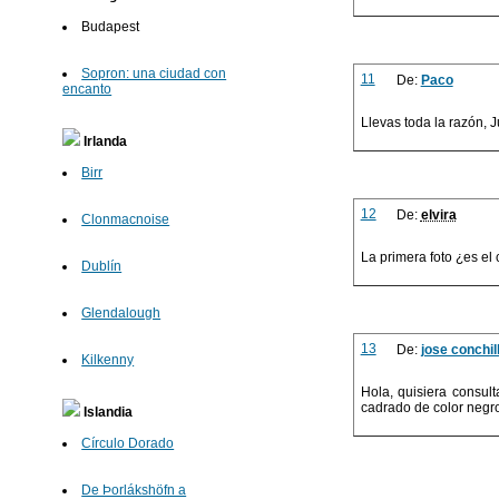
Budapest
Sopron: una ciudad con
11
De:
Paco
encanto
Llevas toda la razón, J
Irlanda
Birr
12
De:
elvira
Clonmacnoise
La primera foto ¿es el 
Dublín
Glendalough
13
De:
jose conchil
Kilkenny
Hola, quisiera consul
cadrado de color negro
Islandia
Círculo Dorado
De Þorlákshöfn a