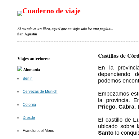
Cuaderno de viaje
El mundo es un libro, aquel que no viaja solo lee una página...
San Agustín
Castillos de Cór
Viajes anteriores:
En la provinc
Alemania
dependiendo d
Berlín
podemos encontra
Cervezas de Múnich
Empezamos este 
la provincia. 
Colonia
Priego
,
Cabra
,
Dresde
El castillo de
L
ubicado sobre 
Fráncfort del Meno
Santo
lo conquis