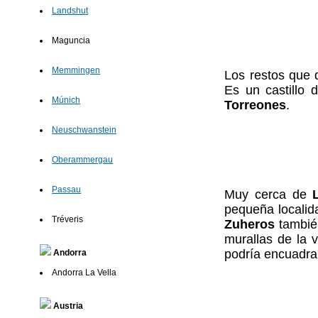
Landshut
Maguncia
Memmingen
Los restos que q
Es un castillo d
Múnich
Torreones
.
Neuschwanstein
Oberammergau
Passau
Muy cerca de
pequeña locali
Tréveris
Zuheros
también
murallas de la v
podría encuadrar
Andorra
Andorra La Vella
Austria