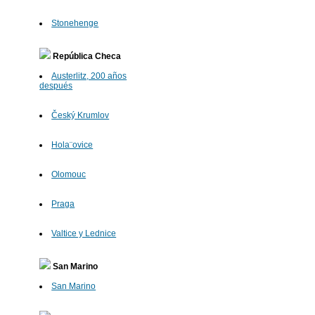
Stonehenge
República Checa
Austerlitz, 200 años
después
Český Krumlov
Hola¨ovice
Olomouc
Praga
Valtice y Lednice
San Marino
San Marino