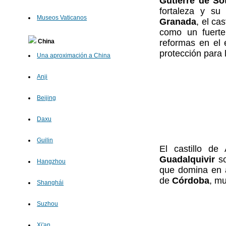
Gutierre de S
fortaleza y su
Museos Vaticanos
Granada
, el ca
como un fuerte 
reformas en el e
China
protección para 
Una aproximación a China
Anji
Beijing
Daxu
Guilin
El castillo de
Guadalquivir
so
Hangzhou
que domina en a
de
Córdoba
, mu
Shanghái
Suzhou
Xi'an