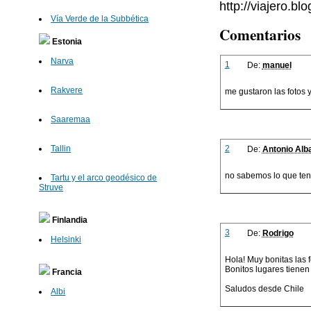
http://viajero.b
Vía Verde de la Subbética
Comentarios
Estonia
Narva
1
De:
manuel
Rakvere
me gustaron las fotos y
Saaremaa
2
Tallin
De:
Antonio Alb
no sabemos lo que te
Tartu y el arco geodésico de
Struve
Finlandia
3
De:
Rodrigo
Helsinki
Hola! Muy bonitas las fo
Bonitos lugares tiene
Francia
Saludos desde Chile
Albi