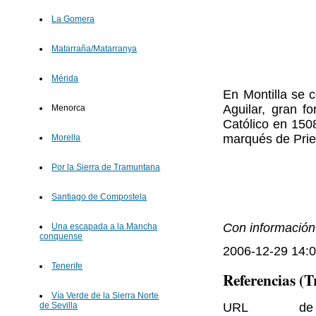
La Gomera
Matarraña/Matarranya
Mérida
En Montilla se c
Aguilar, gran f
Menorca
Católico en 150
marqués de Prie
Morella
Por la Sierra de Tramuntana
Santiago de Compostela
Con informació
Una escapada a la Mancha
conquense
2006-12-29 14:0
Tenerife
Referencias (
Vía Verde de la Sierra Norte
URL de 
de Sevilla