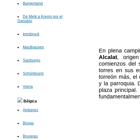
Burgenland
De Melk a Krems por el
Danubio
Innsbruck
Mauthausen
En plena campiñ
Alcalat
, orige
Salzburgo
comienzos del s
torres en sus e
Schönbrunn
torreón más, el 
y la parroquia.
Viena
plaza principal.
fundamentalmente
Bélgica
Amberes
Brujas
Bruselas