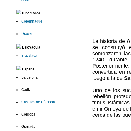
Dinamarca
Copenhague
Dragør
La historia de
A
se construyó 
Eslovaquia
comenzaron las
Bratislava
1240, durante
Posteriorment
España
convertida en r
luego a la de
Sa
Barcelona
Uno de los suce
Cádiz
rebelión protag
tribus islámica
Castillos de Córdoba
emir Omeya de 
cerca de las puer
Córdoba
Granada