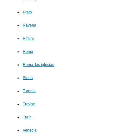
Prato
Rávena
Rímini
Roma
Roma: las iglesias
Siena
Tarento
Treviso
Turín
Venecia