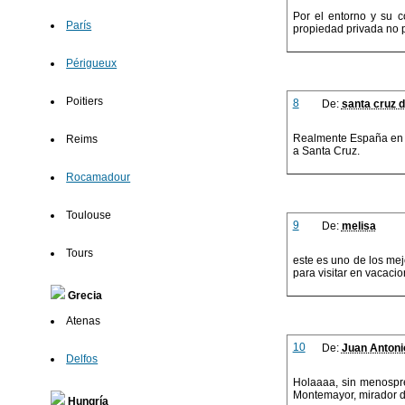
Por el entorno y su c
París
propiedad privada no p
Périgueux
Poitiers
8
De:
santa cruz d
Realmente España en un
Reims
a Santa Cruz.
Rocamadour
Toulouse
9
De:
melisa
Tours
este es uno de los mej
para visitar en vacaci
Grecia
Atenas
10
De:
Juan Antoni
Delfos
Holaaaa, sin menospre
Montemayor, mirador d
Hungría