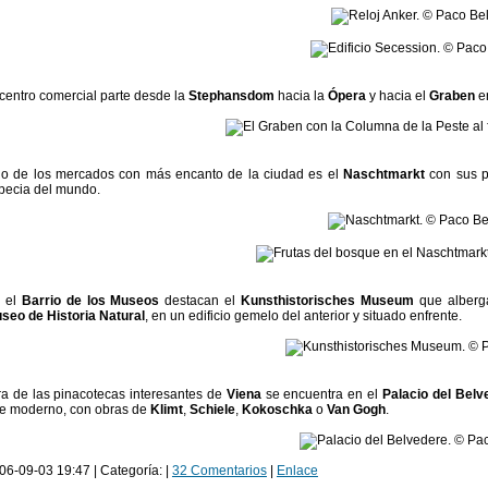
 centro comercial parte desde la
Stephansdom
hacia la
Ópera
y hacia el
Graben
en
o de los mercados con más encanto de la ciudad es el
Naschtmarkt
con sus pu
pecia del mundo.
 el
Barrio de los Museos
destacan el
Kunsthistorisches Museum
que alberga
seo de Historia Natural
, en un edificio gemelo del anterior y situado enfrente.
ra de las pinacotecas interesantes de
Viena
se encuentra en el
Palacio del Belv
te moderno, con obras de
Klimt
,
Schiele
,
Kokoschka
o
Van Gogh
.
06-09-03 19:47 | Categoría: |
32 Comentarios
|
Enlace