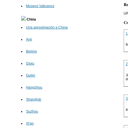
Re
Museos Vaticanos
UR
China
Co
Una aproximación a China
1
Anji
M
Beijing
Daxu
2
J
Guilin
d
Hangzhou
3
Shanghái
I
Suzhou
Xi'an