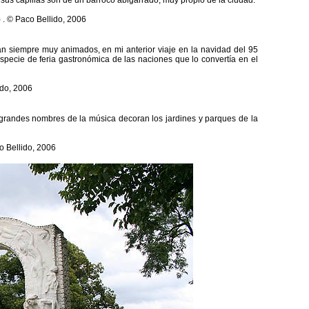
e sus capillas son de un barroco abigarrado, muy propio de la ciudad.
án siempre muy animados, en mi anterior viaje en la navidad del 95
specie de feria gastronómica de las naciones que lo convertía en el
 grandes nombres de la música decoran los jardines y parques de la