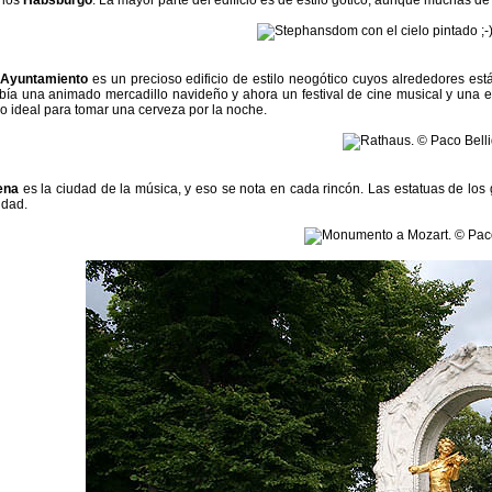
 los
Habsburgo
. La mayor parte del edificio es de estilo gótico, aunque muchas d
Ayuntamiento
es un precioso edificio de estilo neogótico cuyos alrededores est
bía una animado mercadillo navideño y ahora un festival de cine musical y una e
tio ideal para tomar una cerveza por la noche.
ena
es la ciudad de la música, y eso se nota en cada rincón. Las estatuas de los
udad.