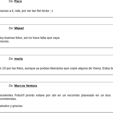
De:
Paco
racias a ti, rafa, por ser tan fiel lector ;-)
De:
Miguel
uy buenas fotos, así no hace falta que vaya.
racias.
De:
maria
n 10 por las fotos, aunque ya podias liberarlas que copie alguna de Viena. Estoy 
De:
Marcos Ventura
xcelentes Fotos!!! pronto estare por ahi en un recorrido planeado en un tour.
ecomiendas.
aludos y gracias