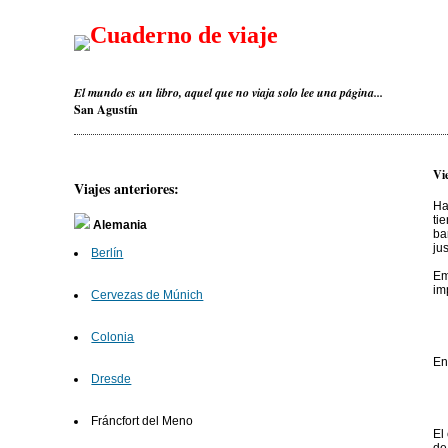
Cuaderno de viaje
El mundo es un libro, aquel que no viaja solo lee una página...
San Agustín
Vi
Viajes anteriores:
Ha
ti
Alemania
ba
ju
Berlín
Em
im
Cervezas de Múnich
Colonia
En
Dresde
Fráncfort del Meno
El