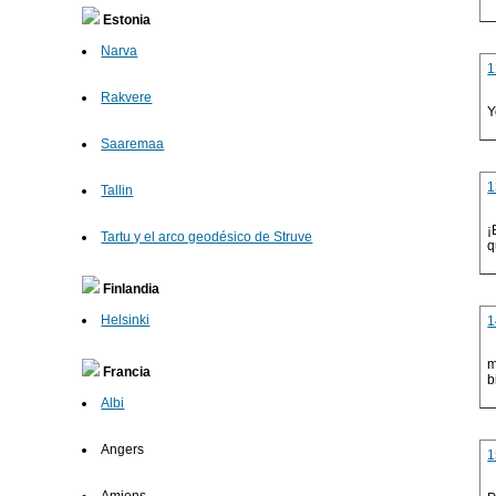
Estonia
Narva
1
Rakvere
Y
Saaremaa
1
Tallin
¡
Tartu y el arco geodésico de Struve
q
Finlandia
Helsinki
1
m
Francia
b
Albi
Angers
1