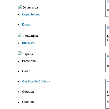
4
Dinamarca
G
Copenhague
Dragør
5
Eslovaquia
M
G
Bratislava
España
6
Barcelona
u
Cádiz
Castillos de Córdoba
7
Córdoba
E
r
Granada
S