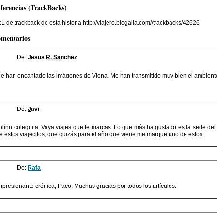
ferencias (TrackBacks)
L de trackback de esta historia http://viajero.blogalia.com//trackbacks/42626
mentarios
De:
Jesus R. Sanchez
e han encantado las imágenes de Viena. Me han transmitido muy bien el ambiente y
De:
Javi
olínn coleguita. Vaya viajes que te marcas. Lo que más ha gustado es la sede de
e estos viajecitos, que quizás para el año que viene me marque uno de estos.
De:
Rafa
mpresionante crónica, Paco. Muchas gracias por todos los artículos.