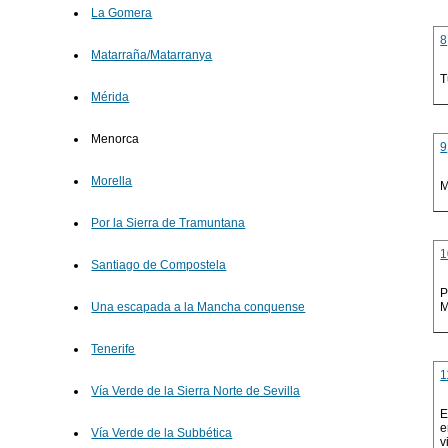
La Gomera
8
Matarraña/Matarranya
T
Mérida
Menorca
9
Morella
M
Por la Sierra de Tramuntana
1
Santiago de Compostela
P
M
Una escapada a la Mancha conquense
Tenerife
1
Vía Verde de la Sierra Norte de Sevilla
E
e
Vía Verde de la Subbética
v