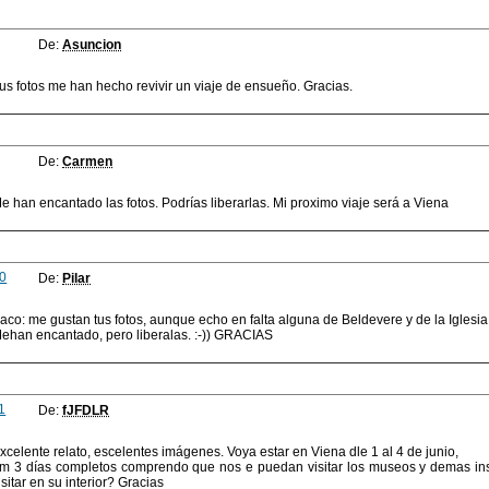
De:
Asuncion
us fotos me han hecho revivir un viaje de ensueño. Gracias.
De:
Carmen
e han encantado las fotos. Podrías liberarlas. Mi proximo viaje será a Viena
0
De:
Pilar
aco: me gustan tus fotos, aunque echo en falta alguna de Beldevere y de la Iglesi
ehan encantado, pero liberalas. :-)) GRACIAS
1
De:
fJFDLR
xcelente relato, escelentes imágenes. Voya estar en Viena dle 1 al 4 de junio,
m 3 días completos comprendo que nos e puedan visitar los museos y demas inst
isitar en su interior? Gracias