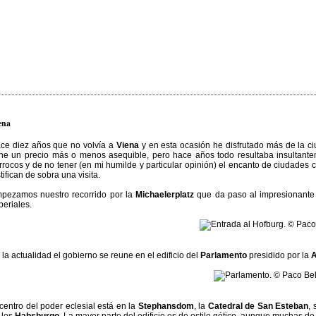
ena
ce diez años que no volvía a
Viena
y en esta ocasión he disfrutado más de la c
ene un precio más o menos asequible, pero hace años todo resultaba insultante
rrocos y de no tener (en mi humilde y particular opinión) el encanto de ciudades
stifican de sobra una visita.
pezamos nuestro recorrido por la
Michaelerplatz
que da paso al impresionante 
periales.
 la actualidad el gobierno se reune en el edificio del
Parlamento
presidido por la
A
 centro del poder eclesial está en la
Stephansdom
, la
Catedral de San Esteban
,