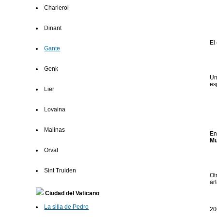
Charleroi
Dinant
El
Gante
Genk
Un
es
Lier
Lovaina
Malinas
En
Mu
Orval
Sint Truiden
Ot
ar
Ciudad del Vaticano
La silla de Pedro
20