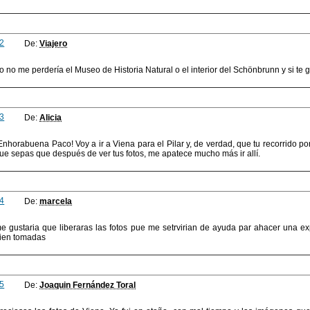
2
De:
Viajero
o no me perdería el Museo de Historia Natural o el interior del Schönbrunn y si te gu
3
De:
Alicia
Enhorabuena Paco! Voy a ir a Viena para el Pilar y, de verdad, que tu recorrido
ue sepas que después de ver tus fotos, me apatece mucho más ir allí.
4
De:
marcela
e gustaria que liberaras las fotos pue me setrvirian de ayuda par ahacer una 
ien tomadas
5
De:
Joaquin Fernández Toral