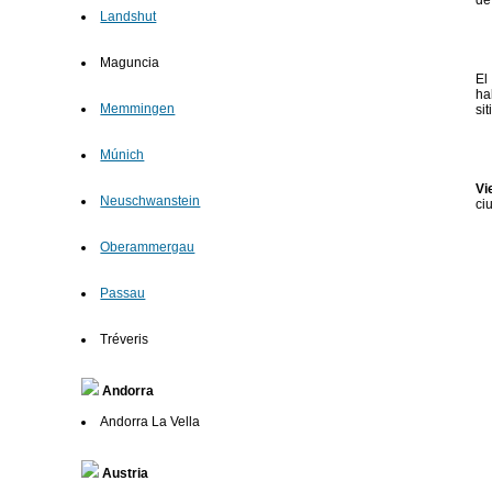
de
Landshut
Maguncia
El
ha
Memmingen
si
Múnich
Vi
Neuschwanstein
ci
Oberammergau
Passau
Tréveris
Andorra
Andorra La Vella
Austria