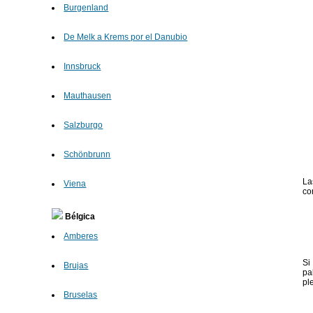
Burgenland
De Melk a Krems por el Danubio
Innsbruck
Mauthausen
Salzburgo
Schönbrunn
La
Viena
co
Bélgica
Amberes
Si
Brujas
pa
pl
Bruselas