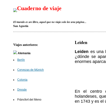
Cuaderno de viaje
El mundo es un libro, aquel que no viaja solo lee una página...
San Agustín
Leiden
Viajes anteriores:
Leiden
es una b
Alemania
¿dónde se aparc
Berlín
enormes aparcami
Cervezas de Múnich
Colonia
Dresde
En el centro 
holandeses, qu
Fráncfort del Meno
en 1743 y es el 