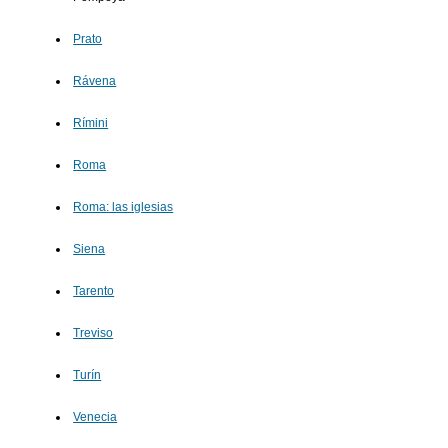
Prato
Rávena
Rímini
Roma
Roma: las iglesias
Siena
Tarento
Treviso
Turín
Venecia