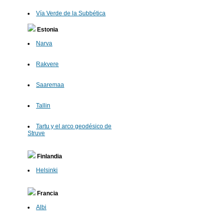
Vía Verde de la Subbética
Estonia
Narva
Rakvere
Saaremaa
Tallin
Tartu y el arco geodésico de
Struve
Finlandia
Helsinki
Francia
Albi