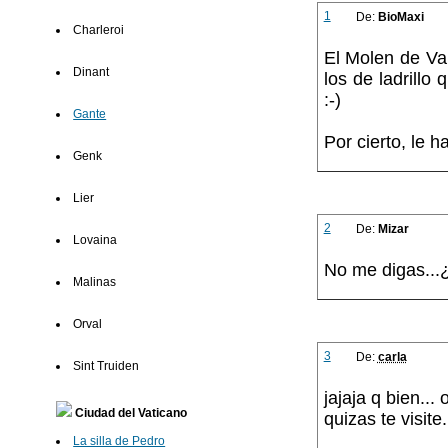
1
De:
BioMaxi
Charleroi
El Molen de Val
Dinant
los de ladrillo
:-)
Gante
Por cierto, le 
Genk
Lier
2
De:
Mizar
Lovaina
No me digas...¿
Malinas
Orval
3
De:
carla
Sint Truiden
jajaja q bien...
Ciudad del Vaticano
quizas te visite.
La silla de Pedro