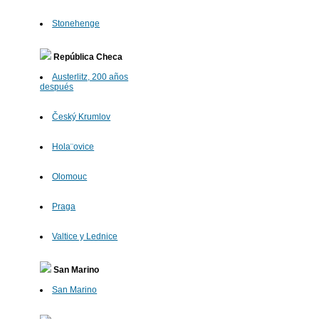
Stonehenge
República Checa
Austerlitz, 200 años
después
Český Krumlov
Hola¨ovice
Olomouc
Praga
Valtice y Lednice
San Marino
San Marino