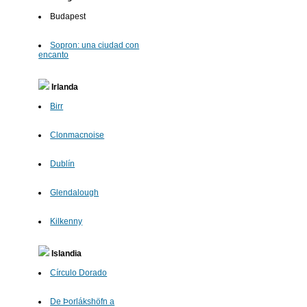
Budapest
Sopron: una ciudad con
encanto
Irlanda
Birr
Clonmacnoise
Dublín
Glendalough
Kilkenny
Islandia
Círculo Dorado
De Þorlákshöfn a