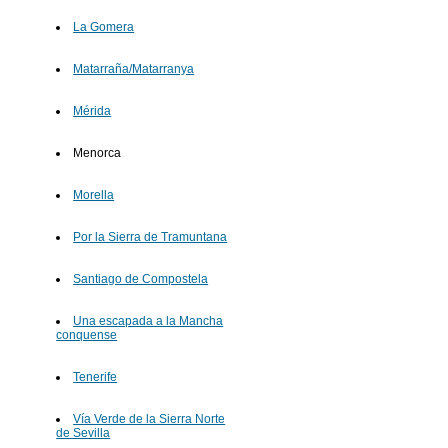
La Gomera
Matarraña/Matarranya
Mérida
Menorca
Morella
Por la Sierra de Tramuntana
Santiago de Compostela
Una escapada a la Mancha
conquense
Tenerife
Vía Verde de la Sierra Norte
de Sevilla