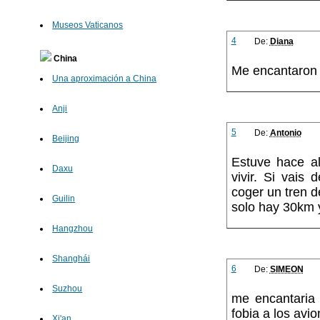
Museos Vaticanos
4
De:
Diana
China
Me encantaron l
Una aproximación a China
Anji
5
De:
Antonio
Beijing
Estuve hace a
Daxu
vivir. Si vais
coger un tren d
Guilin
solo hay 30km y 
Hangzhou
Shanghái
6
De:
SIMEON
Suzhou
me encantaria 
fobia a los avi
Xi'an