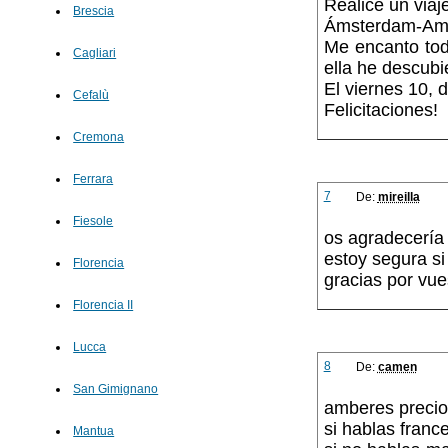
Realice un viaj
Brescia
Ámsterdam-Amb
Me encanto tod
Cagliari
ella he descubi
El viernes 10, d
Cefalù
Felicitaciones!
Cremona
Ferrara
7
De:
mireilla
Fiesole
os agradecería
estoy segura si
Florencia
gracias por vue
Florencia II
Lucca
8
De:
camen
San Gimignano
amberes preci
si hablas franc
Mantua