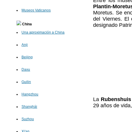
Entre los muse
Plantin-Moretu
Museos Vaticanos
Moretus. Se enc
del Viernes. El
designado Patri
China
Una aproximación a China
Anji
Beijing
Daxu
Guilin
Hangzhou
La
Rubenshuis
29 años de vida,
Shanghái
Suzhou
Xi'an