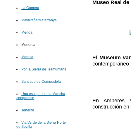
Museo Real de 
La Gomera
Matarraña/Matarranya
Mérida
Menorca
El
Museum van
Morella
contemporáneo si
Por la Sierra de Tramuntana
Santiago de Compostela
Una escapada a la Mancha
conquense
En Amberes s
construcción en
Tenerife
Vía Verde de la Sierra Norte
de Sevilla