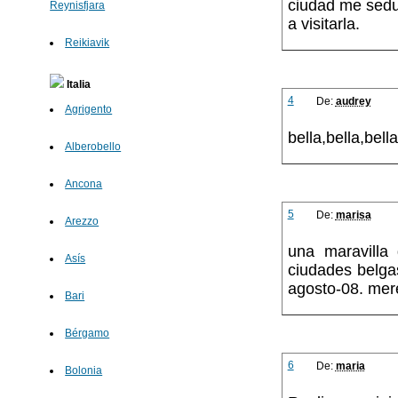
ciudad me sedu
Reynisfjara
a visitarla.
Reikiavik
Italia
4
De:
audrey
Agrigento
bella,bella,bell
Alberobello
Ancona
5
De:
marisa
Arezzo
una maravilla
Asís
ciudades belga
agosto-08. mere
Bari
Bérgamo
6
De:
maria
Bolonia