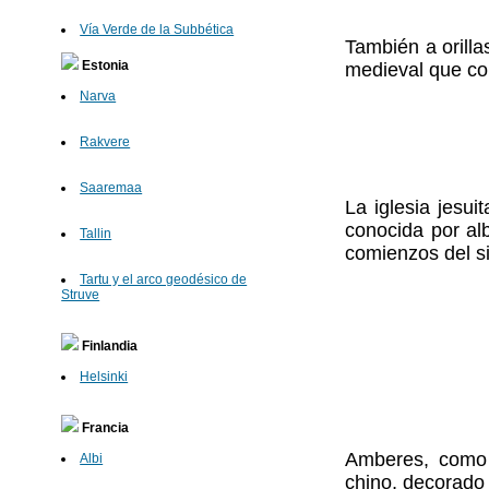
Vía Verde de la Subbética
También a orill
Estonia
medieval que con
Narva
Rakvere
Saaremaa
La iglesia jesu
conocida por al
Tallin
comienzos del si
Tartu y el arco geodésico de
Struve
Finlandia
Helsinki
Francia
Amberes, como 
Albi
chino, decorado 