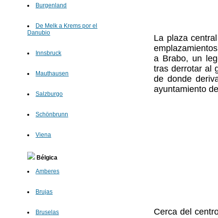
Burgenland
De Melk a Krems por el
Danubio
La plaza centra
emplazamientos 
Innsbruck
a Brabo, un le
tras derrotar a
Mauthausen
de donde deri
ayuntamiento de 
Salzburgo
Schönbrunn
Viena
Bélgica
Amberes
Brujas
Cerca del centr
Bruselas