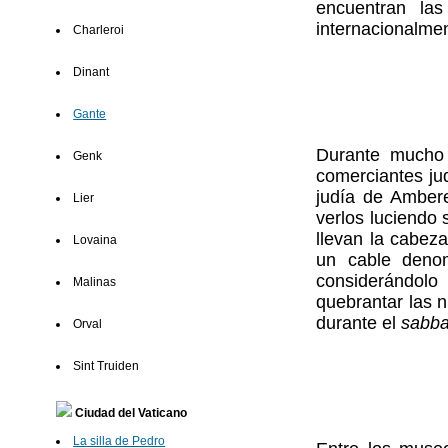
encuentran la
internacionalmen
Charleroi
Dinant
Gante
Durante mucho 
Genk
comerciantes ju
judía de Amber
Lier
verlos luciendo
llevan la cabeza
Lovaina
un cable den
considerándolo
Malinas
quebrantar las 
durante el
sabba
Orval
Sint Truiden
Ciudad del Vaticano
La silla de Pedro