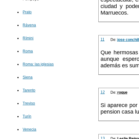
ciudad y poder
Marruecos.
Prato
Rávena
Rímini
11
De:
jose conchil
Roma
Que hermosas l
aunque espero
Roma: las iglesias
además es sum
Siena
Tarento
12
De:
roque
Treviso
Si aparece por
pension casa lu
Turín
Venecia
13
De:
Leslie Rein