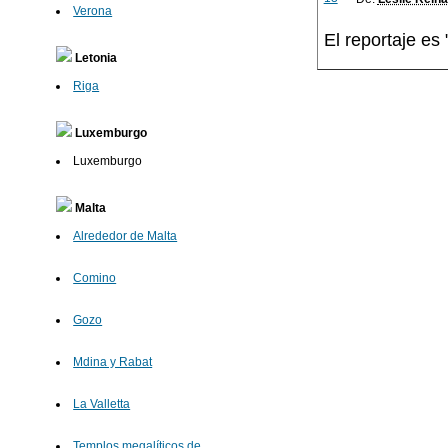
Verona
El reportaje 
Letonia
Riga
Luxemburgo
Luxemburgo
Malta
Alrededor de Malta
Comino
Gozo
Mdina y Rabat
La Valletta
Templos megalíticos de