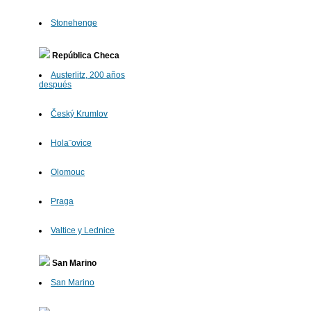
Stonehenge
República Checa
Austerlitz, 200 años
después
Český Krumlov
Hola¨ovice
Olomouc
Praga
Valtice y Lednice
San Marino
San Marino