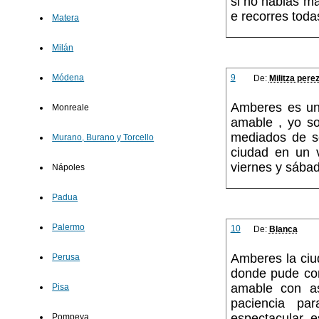
si no hablas m
e recorres toda
Matera
Milán
9
Módena
De:
Militza pere
Amberes es una
Monreale
amable , yo so
mediados de s
Murano, Burano y Torcello
ciudad en un v
viernes y sába
Nápoles
Padua
Palermo
10
De:
Blanca
Amberes la ciu
Perusa
donde pude com
amable con a
Pisa
paciencia pa
espectacular, 
Pompeya