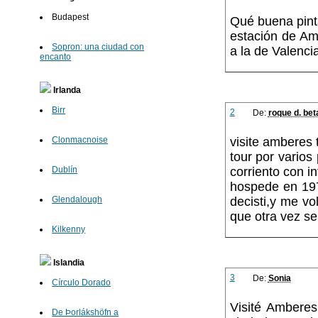
Budapest
Qué buena pinta 
estación de Am
Sopron: una ciudad con
a la de Valencia
encanto
Irlanda
Birr
2
De:
roque d. bet
visite amberes 
Clonmacnoise
tour por varios
corriento con i
Dublín
hospede en 197
decisti,y me vo
Glendalough
que otra vez se
Kilkenny
Islandia
3
De:
Sonia
Círculo Dorado
Visité Ambere
De Þorlákshöfn a