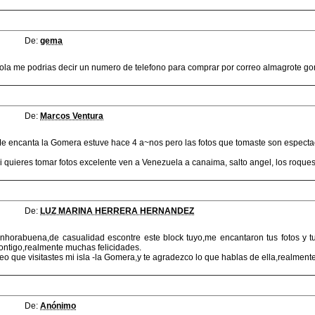
De:
gema
ola me podrias decir un numero de telefono para comprar por correo almagrote g
De:
Marcos Ventura
e encanta la Gomera estuve hace 4 a~nos pero las fotos que tomaste son especta
i quieres tomar fotos excelente ven a Venezuela a canaima, salto angel, los roques
De:
LUZ MARINA HERRERA HERNANDEZ
nhorabuena,de casualidad escontre este block tuyo,me encantaron tus fotos y tu
ontigo,realmente muchas felicidades.
eo que visitastes mi isla -la Gomera,y te agradezco lo que hablas de ella,realment
De:
Anónimo