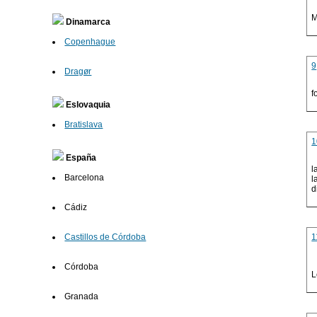
M
Dinamarca
Copenhague
9
Dragør
f
Eslovaquia
Bratislava
1
España
l
Barcelona
l
d
Cádiz
1
Castillos de Córdoba
Córdoba
L
Granada