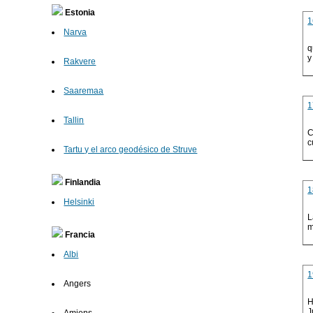
Estonia
1
Narva
q
y
Rakvere
Saaremaa
1
Tallin
C
c
Tartu y el arco geodésico de Struve
Finlandia
1
Helsinki
L
m
Francia
Albi
1
Angers
H
J