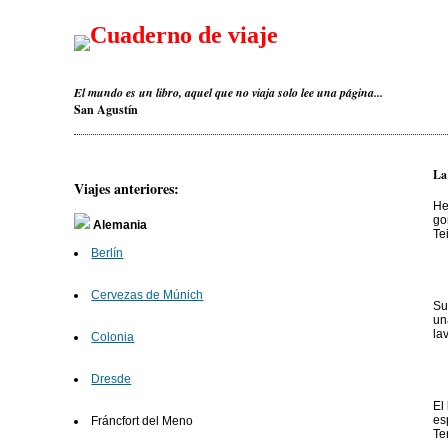
Cuaderno de viaje
El mundo es un libro, aquel que no viaja solo lee una página...
San Agustín
La
Viajes anteriores:
He
go
Alemania
Te
Berlín
Cervezas de Múnich
Su
un
la
Colonia
Dresde
El
es
Fráncfort del Meno
Te