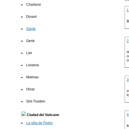
Charleroi
1
Dinant
B
Gante
2
Genk
H
Lier
c
u
Lovaina
Malinas
3
Orval
m
l
Sint Truiden
4
Ciudad del Vaticano
La silla de Pedro
M