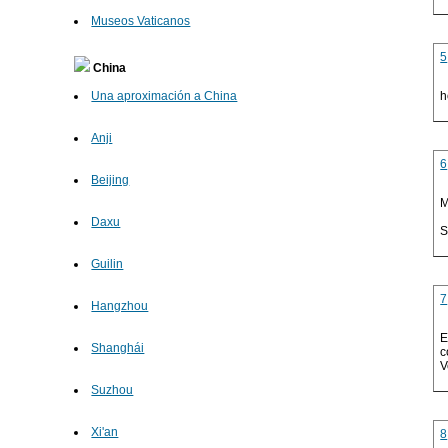
Museos Vaticanos
5
China
h
Una aproximación a China
Anji
6
Beijing
M
Daxu
S
Guilin
7
Hangzhou
E
Shanghái
c
V
Suzhou
Xi'an
8