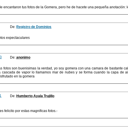
e encantaron tus fotos de la Gomera, pero he de hacete una pequeña anotación: l
De:
Registro de Dominios
otos expectaculares
0
De:
anonimo
as fotos son buenisimas la verdad, yo soy gomera con una camara de bastante cal
a cascada de vapor lo llamamos mar de nubes y se forma cuando la capa de aire
isfrutado en la gomera
1
De:
Humberto Ayala Trujillo
es felicito por estas magnificas fotos.-