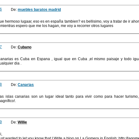
6
De:
muebles baratos madrid
ue hermoso lugaar, eso es en españa tambien? es bellisimo, voy a tratar de ir a
 mientras espero que me los hagan, me voy a recorrer otros lugares
7
De:
Cubano
anarias es Cuba en Espana , igual que en Cuba ,el mismo paisaje y todo igual
ualquier dia .
8
De:
Canarias
as islas canarias son un lugar ideal tanto para vivir como para hacer turismo, e
agnífico!.
9
De:
Willie
i,
ust wanted to let you know that I Write a blog on La Gomera in English: http://lag