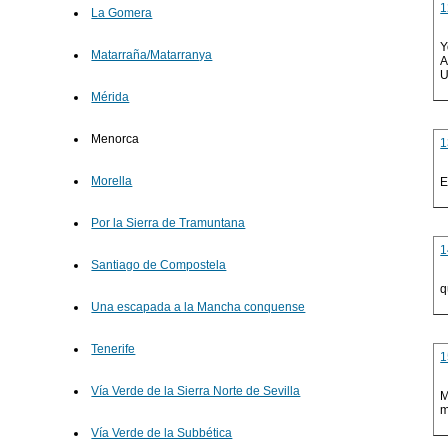
1
La Gomera
Y
Matarraña/Matarranya
A
U
Mérida
Menorca
1
Morella
E
Por la Sierra de Tramuntana
1
Santiago de Compostela
q
Una escapada a la Mancha conquense
Tenerife
1
Vía Verde de la Sierra Norte de Sevilla
M
m
Vía Verde de la Subbética