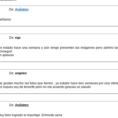
De:
Anónimo
ellísimo
De:
ega
e estado hace una semana y aún tengo presentes las imágenes pero admiro las f
onseguir.
n aplauso
De:
angeles
e gustan mucho las fotos que tienen , yo estube hace dos semanas por una ofert
os roques soy de tenerife pero no me acuerdo.gracias un saludo
De:
Anónimo
uy bien logrado el reportaje. Enhorab uena