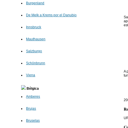
Burgenland
De Melk a Krems por el Danubio
Sa
ap
es
Innsbruck
Mauthausen
Salzburgo
Schönbrunn
A 
Viena
tu
Bélgica
Amberes
20
Re
Brujas
UR
Bruselas
Co