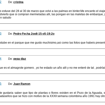
2
De:
cristina
o estuve del 28 al 30 de marzo que volvi a las palmas en binter.Me encanto el viaje
dvierto que si compran mermeladas alli, las pongan en las maletas de embarque, y
n saludo
3
De:
Pedro Fecha 2oo8-15-o5-19:2o
stube en el parque que me gusto muchisimo,asi como las fotos que habeis present
4
De:
pepa diaz
ue es el almagrote gomero , yo he estado un año alli y no me enteré de tal , podrí
5
De:
Juan Ramon
e gustaria saber que tipo de plantas o flores existen en el Pozo de la Aguada, 
atasellos que se hizo con motivo de la XXXII semana colombina año 1991 hay otro