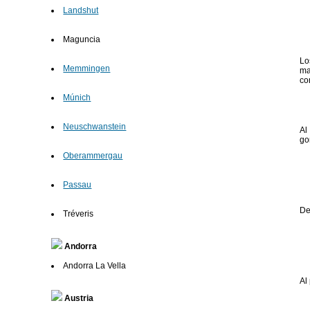
Landshut
Maguncia
Lo
Memmingen
ma
co
Múnich
Neuschwanstein
Al
go
Oberammergau
Passau
De
Tréveris
Andorra
Andorra La Vella
Al
Austria