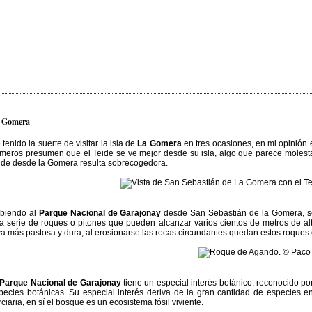
 Gomera
 tenido la suerte de visitar la isla de
La Gomera
en tres ocasiones, en mi opinión 
meros presumen que el Teide se ve mejor desde su isla, algo que parece molestar
ide desde la Gomera resulta sobrecogedora.
biendo al
Parque Nacional de Garajonay
desde San Sebastián de la Gomera, se 
a serie de roques o pitones que pueden alcanzar varios cientos de metros de al
va más pastosa y dura, al erosionarse las rocas circundantes quedan estos roque
Parque Nacional de Garajonay
tiene un especial interés botánico, reconocido p
pecies botánicas. Su especial interés deriva de la gran cantidad de especies e
rciaria, en sí el bosque es un ecosistema fósil viviente.