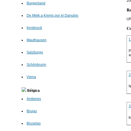
20
Burgenland
Re
De Melk a Krems por el Danubio
UR
Co
Innsbruck
1
Mauthausen
P
Salzburgo
a
Schönbrunn
2
Viena
N
Bélgica
Amberes
3
Brujas
t
Bruselas