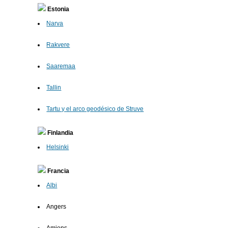
Estonia
Narva
Rakvere
Saaremaa
Tallin
Tartu y el arco geodésico de Struve
Finlandia
Helsinki
Francia
Albi
Angers