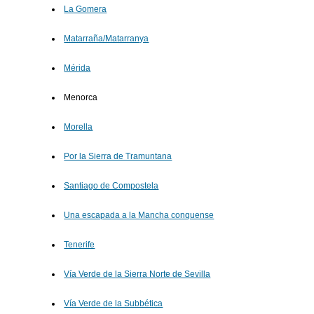
La Gomera
Matarraña/Matarranya
Mérida
Menorca
Morella
Por la Sierra de Tramuntana
Santiago de Compostela
Una escapada a la Mancha conquense
Tenerife
Vía Verde de la Sierra Norte de Sevilla
Vía Verde de la Subbética