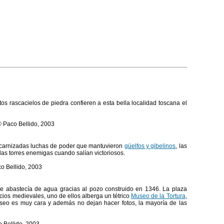
stos rascacielos de piedra confieren a esta bella localidad toscana el
s encarnizadas luchas de poder que mantuvieron
güelfos y gibelinos
, las
las torres enemigas cuando salían victoriosos.
e abastecía de agua gracias al pozo construido en 1346. La plaza
acios medievales, uno de ellos alberga un tétrico
Museo de la Tortura
,
seo es muy cara y además no dejan hacer fotos, la mayoría de las