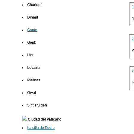
Charleroi
4
Dinant
N
Gante
5
Genk
V
Lier
Lovaina
6
Malinas
:-
Orval
Sint Truiden
Ciudad del Vaticano
La silla de Pedro