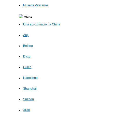
Museos Vaticanos
China
Una aproximación a China
Anji
Beijing
Daxu
Guilin
Hangzhou
Shanghái
Suzhou
Xi'an