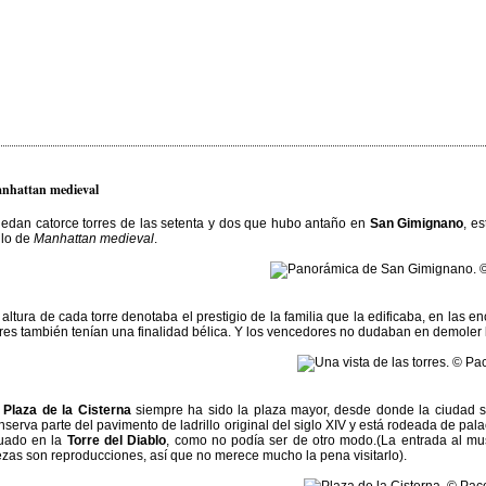
nhattan medieval
edan catorce torres de las setenta y dos que hubo antaño en
San Gimignano
, e
tulo de
Manhattan medieval
.
 altura de cada torre denotaba el prestigio de la familia que la edificaba, en la
rres también tenían una finalidad bélica. Y los vencedores no dudaban en demoler 
a
Plaza de la Cisterna
siempre ha sido la plaza mayor, desde donde la ciudad s
nserva parte del pavimento de ladrillo original del siglo XIV y está rodeada de pal
tuado en la
Torre del Diablo
, como no podía ser de otro modo.(La entrada al mu
ezas son reproducciones, así que no merece mucho la pena visitarlo).