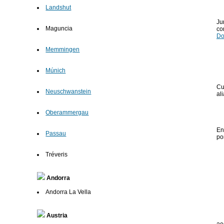
Landshut
Ju
Maguncia
co
Do
Memmingen
Múnich
Cu
Neuschwanstein
al
Oberammergau
En
Passau
po
Tréveris
Andorra
Andorra La Vella
Austria