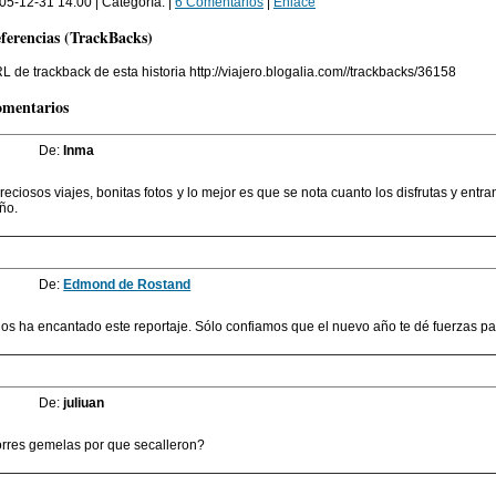
05-12-31 14:00 | Categoría: |
6 Comentarios
|
Enlace
ferencias (TrackBacks)
L de trackback de esta historia http://viajero.blogalia.com//trackbacks/36158
mentarios
De:
Inma
reciosos viajes, bonitas fotos y lo mejor es que se nota cuanto los disfrutas y ent
ño.
De:
Edmond de Rostand
os ha encantado este reportaje. Sólo confiamos que el nuevo año te dé fuerzas pa
De:
juliuan
orres gemelas por que secalleron?