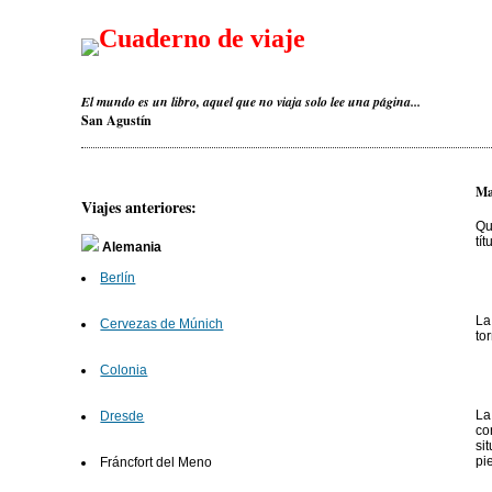
Cuaderno de viaje
El mundo es un libro, aquel que no viaja solo lee una página...
San Agustín
Ma
Viajes anteriores:
Qu
tí
Alemania
Berlín
La
Cervezas de Múnich
to
Colonia
L
Dresde
co
si
pi
Fráncfort del Meno