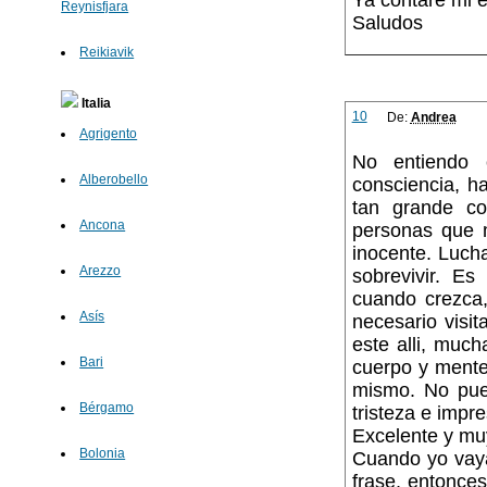
Ya contaré mi e
Reynisfjara
Saludos
Reikiavik
Italia
10
De:
Andrea
Agrigento
No entiendo 
Alberobello
consciencia, ha
tan grande co
Ancona
personas que m
inocente. Lucha
Arezzo
sobrevivir. Es
cuando crezca,
Asís
necesario visi
este alli, muc
Bari
cuerpo y mente.
mismo. No pue
Bérgamo
tristeza e imp
Excelente y muy
Bolonia
Cuando yo vaya
frase, entonce