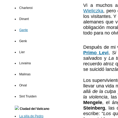
Vi a muchos a
Charleroi
Wieliczka
, pero
los visitantes. 
Dinant
alemanes que vi
obligación moral
Gante
todo para no olv
Genk
Después de mi v
Primo Levi
,
Si
Lier
salvados
y
La t
recuerdo atroz 
Lovaina
se suicidó lanz
Malinas
Los supervivien
llevar una vida
Orval
allá de la culpa
la violencia
, la
Sint Truiden
Mengele
, el á
Steinberg
, las
Ciudad del Vaticano
escribe: "
Los qu
La silla de Pedro