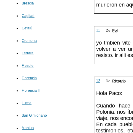
Brescia
murieron en aqu
Cagliari
Cefalù
11
De:
Pol
Cremona
yo tmbien vite
volver a ver u
Ferrara
resisto. ir alli
Fiesole
Florencia
12
De:
Ricardo
Florencia II
Hola Paco:
Lucca
Cuando hace 
Polonia, nos íb
San Gimignano
viaje, nos enco
En cada puebl
Mantua
testimonios, et