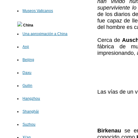
han vivido nun
superviviente lo
Museos Vaticanos
de los diarios d
fue capaz de ll
China
del hombre es ca
Una aproximación a China
Cerca de
Ausch
fábrica de m
Anji
impresionando, a
Beijing
Daxu
Guilin
Las vías de un vi
Hangzhou
Shanghái
Suzhou
Birkenau
se en
conocido como
Xi'an