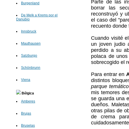
Parte de las in
Burgenland
borrar las sec
reconstruyó y u
De Melk a Krems por el
el caso del "par
Danubio
recuento donde 
Innsbruck
Cuando visité e
un joven judio
Mauthausen
perdido a su ab
polaca de unos 
Salzburgo
sobrecogido el r
Schönbrunn
Para entrar en
A
distintos bloqu
Viena
parque temático
mis temores des
Bélgica
se guarda una e
Amberes
dueños. Maletas
otras pilas de o
Brujas
de crema para
cuidadosamente
Bruselas