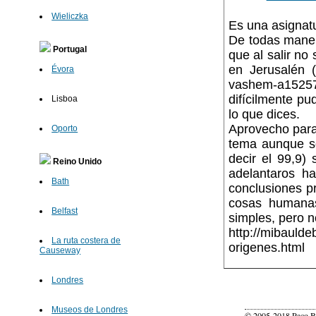
Wieliczka
Es una asignatu
De todas manera
Portugal
que al salir n
en Jerusalén (
Évora
vashem-a15257
difícilmente p
Lisboa
lo que dices.
Aprovecho para
Oporto
tema aunque so
decir el 99,9)
Reino Unido
adelantaros h
Bath
conclusiones pr
cosas humanas
Belfast
simples, pero n
http://mibaulde
La ruta costera de
origenes.html
Causeway
Londres
Museos de Londres
© 2005-2018 Paco Be