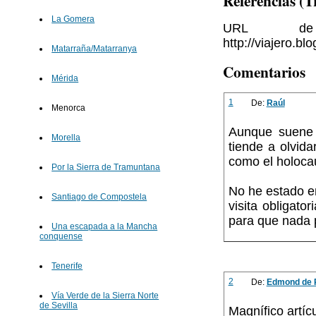
Referencias (
La Gomera
URL de 
http://viajero.b
Matarraña/Matarranya
Comentarios
Mérida
1
De:
Raúl
Menorca
Aunque suene p
Morella
tiende a olvida
como el holoca
Por la Sierra de Tramuntana
No he estado e
Santiago de Compostela
visita obligat
para que nada p
Una escapada a la Mancha
conquense
Tenerife
2
De:
Edmond de 
Vía Verde de la Sierra Norte
de Sevilla
Magnífico artíc