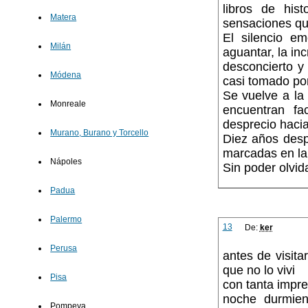
libros de his
Matera
sensaciones que
El silencio em
Milán
aguantar, la inc
desconcierto y 
Módena
casi tomado por
Se vuelve a la 
Monreale
encuentran fa
desprecio haci
Murano, Burano y Torcello
Diez años desp
marcadas en la 
Nápoles
Sin poder olvida
Padua
Palermo
13
De:
ker
Perusa
antes de visit
que no lo vivi
Pisa
con tanta impre
noche durmien
Pompeya