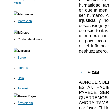
El propio ser
Malta
humanidad, tant
en que la idea 
Marruecos
ser humano. A
injusticia y 
Marrakech
desasosiego y 
de esas tontas 
Mónaco
queria era con
Ciudad de Mónaco
un poco loco el
en el infierno
deshuezadero.
Noruega
Bergen
Fiordos
17
De:
CAM
Oslo
AUNQUE SUEN
ESTÁN HACI
Tromsø
PARECE SE
Países Bajos
QUERREMOS
AHORA TAMBIÉ
Ámsterdam
por favor. El H