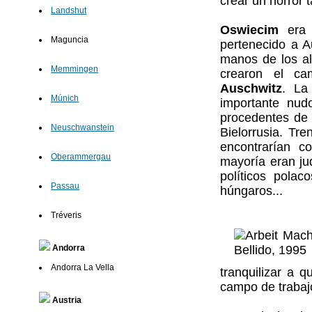
crear un horror 
Landshut
Oswiecim
era u
Maguncia
pertenecido a A
manos de los al
Memmingen
crearon el ca
Auschwitz
. La
Múnich
importante nudo
procedentes de 
Neuschwanstein
Bielorrusia. Tr
encontrarían c
Oberammergau
mayoría eran ju
políticos polac
Passau
húngaros...
Tréveris
Andorra
Andorra La Vella
tranquilizar a 
campo de trabajo
Austria