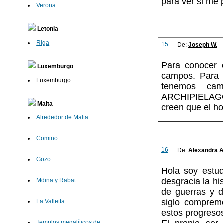
para ver si me 
Verona
Letonia
Riga
15
De:
Joseph W.
Para conocer e
Luxemburgo
campos. Para c
Luxemburgo
tenemos ca
ARCHIPIELAGO 
Malta
creen que el h
Alrededor de Malta
Comino
16
De:
Alexandra A
Gozo
Hola soy estud
desgracia la hi
Mdina y Rabat
de guerras y d
siglo comprem
La Valletta
estos progreso
Templos megalíticos de