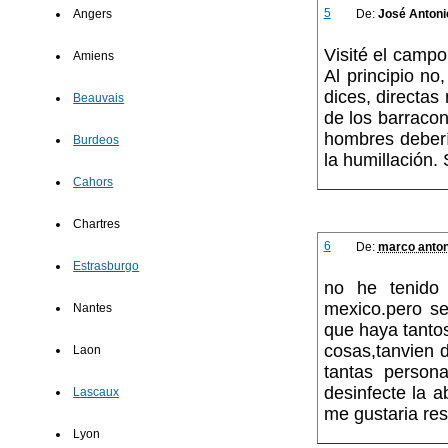
5
De:
José Antoni
Angers
Visité el campo
Amiens
Al principio n
dices, directas
Beauvais
de los barraco
hombres deberí
Burdeos
la humillación.
Cahors
Chartres
6
De:
marco anton
Estrasburgo
no he tenido 
mexico.pero se
Nantes
que haya tanto
cosas,tanvien 
Laon
tantas perso
desinfecte la a
Lascaux
me gustaria res
Lyon