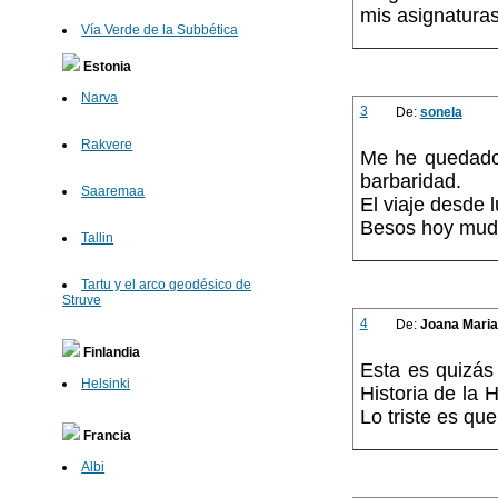
mis asignatura
Vía Verde de la Subbética
Estonia
Narva
3
De:
sonela
Rakvere
Me he quedado 
barbaridad.
Saaremaa
El viaje desde 
Besos hoy mud
Tallin
Tartu y el arco geodésico de
Struve
4
De:
Joana Maria
Finlandia
Esta es quizás
Helsinki
Historia de la
Lo triste es q
Francia
Albi