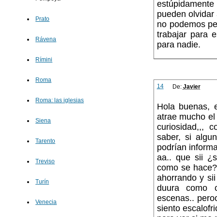
estúpidamente
pueden olvidar
Prato
no podemos per
trabajar para 
Rávena
para nadie.
Rímini
Roma
14
De:
Javier
Roma: las iglesias
Hola buenas, 
atrae mucho el
Siena
curiosidad,,,
saber, si algu
Tarento
podrían informa
aa.. que sii ¿
Treviso
como se hace? 
ahorrando y si
Turín
duura como c
escenas.. peroo
Venecia
siento escalofr