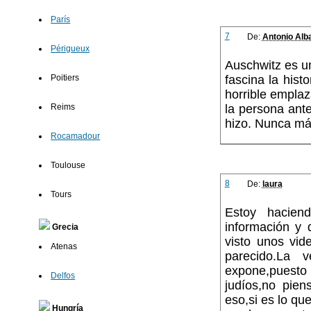
París
7
De:
Antonio Alb
Périgueux
Auschwitz es u
fascina la hist
Poitiers
horrible emplaz
la persona ant
Reims
hizo. Nunca m
Rocamadour
Toulouse
8
De:
laura
Tours
Estoy haciend
información y 
Grecia
visto unos vid
Atenas
parecido.La
expone,puesto
Delfos
judíos,no pie
eso,si es lo qu
Hungría