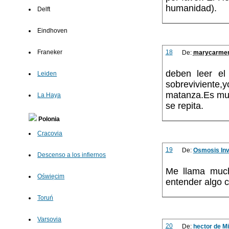
humanidad).
Delft
Eindhoven
18
Franeker
De:
marycarme
deben leer el
Leiden
sobreviviente,
matanza.Es muy
La Haya
se repita.
Polonia
Cracovia
19
De:
Osmosis In
Descenso a los infiernos
Me llama mucho
Oświęcim
entender algo c
Toruń
Varsovia
20
De:
hector de Mi