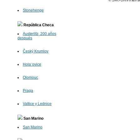
Stonehenge
República Checa
Austerlitz, 200 años
después
Český Krumlov
Hola¨ovice
Olomouc
Praga
Valtice y Lednice
San Marino
San Marino