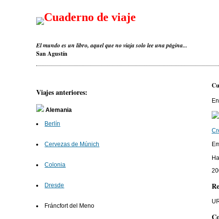
Cuaderno de viaje
El mundo es un libro, aquel que no viaja solo lee una página...
San Agustín
Cu
Viajes anteriores:
En
Alemania
Berlín
Cr
Em
Cervezas de Múnich
Ha
Colonia
20
Re
Dresde
UR
Fráncfort del Meno
Co