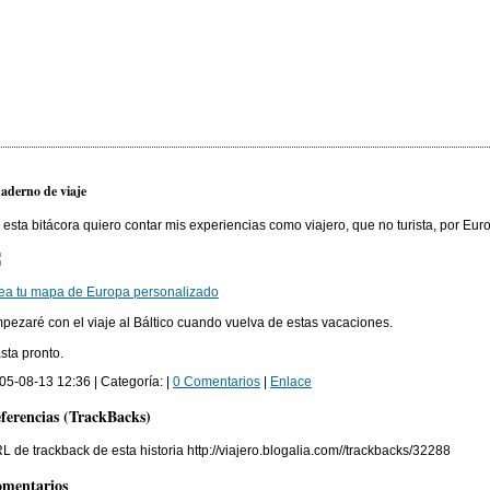
aderno de viaje
 esta bitácora quiero contar mis experiencias como viajero, que no turista, por Euro
ea tu mapa de Europa personalizado
pezaré con el viaje al Báltico cuando vuelva de estas vacaciones.
sta pronto.
05-08-13 12:36 | Categoría: |
0 Comentarios
|
Enlace
ferencias (TrackBacks)
L de trackback de esta historia http://viajero.blogalia.com//trackbacks/32288
mentarios