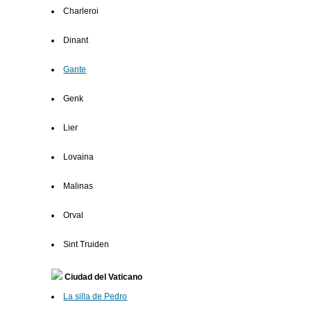
Charleroi
Dinant
Gante
Genk
Lier
Lovaina
Malinas
Orval
Sint Truiden
Ciudad del Vaticano
La silla de Pedro