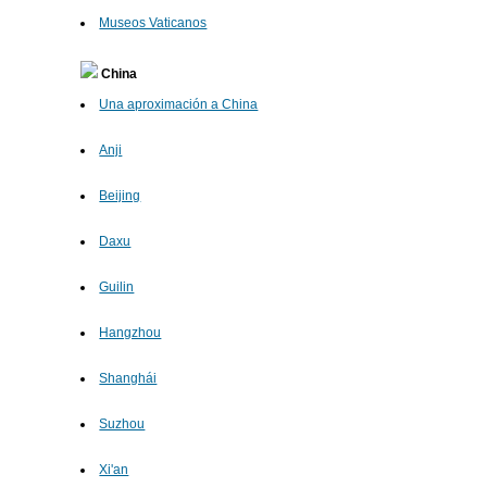
Museos Vaticanos
China
Una aproximación a China
Anji
Beijing
Daxu
Guilin
Hangzhou
Shanghái
Suzhou
Xi'an