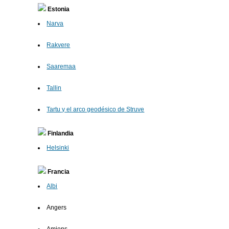
Estonia
Narva
Rakvere
Saaremaa
Tallin
Tartu y el arco geodésico de Struve
Finlandia
Helsinki
Francia
Albi
Angers