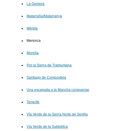
La Gomera
Matarraña/Matarranya
Mérida
Menorca
Morella
Por la Sierra de Tramuntana
Santiago de Compostela
Una escapada a la Mancha conquense
Tenerife
Vía Verde de la Sierra Norte de Sevilla
Vía Verde de la Subbética